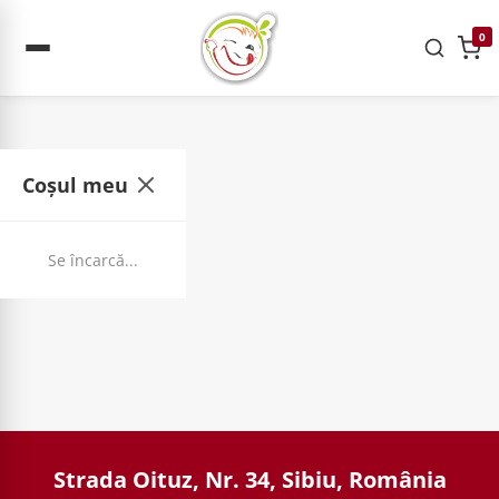
0
Coșul meu
Se încarcă...
Strada Oituz, Nr. 34, Sibiu, România