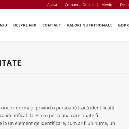
Acasa
Comanda Online
Meniu
Desp
NIU
DESPRE NOI
CONTACT
VALORI NUTRIȚIONALE
GDP
ITATE
rice informații privind o persoană fizică identificată
ică identificabilă este o persoană care poate fi
rire la un element de identificare, cum ar fi un nume, un