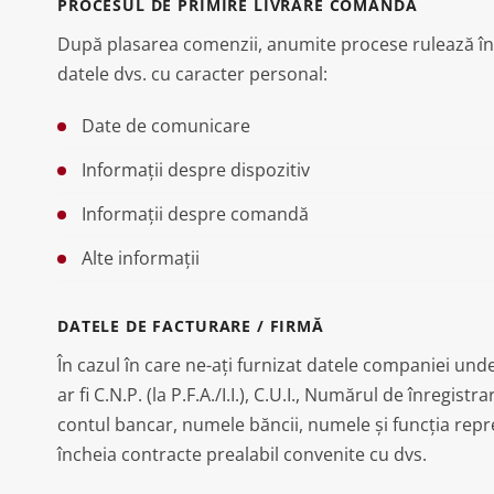
PROCESUL DE PRIMIRE LIVRARE COMANDĂ
După plasarea comenzii, anumite procese rulează în
datele dvs. cu caracter personal:
Date de comunicare
Informații despre dispozitiv
Informații despre comandă
Alte informații
DATELE DE FACTURARE / FIRMĂ
În cazul în care ne-ați furnizat datele companiei unde
ar fi C.N.P. (la P.F.A./I.I.), C.U.I., Numărul de înregi
contul bancar, numele băncii, numele și funcția repre
încheia contracte prealabil convenite cu dvs.