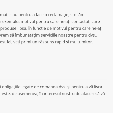
ormații sau pentru a face o reclamație, stocăm
 De exemplu, motivul pentru care ne-ați contactat, care
produse lipsă. În funcție de motivul pentru care ne-ați
vrem să îmbunătățim serviciile noastre pentru dvs.,
st fel, veți primi un răspuns rapid și mulțumitor.
 obligațiile legate de comanda dvs. și pentru a vă livra
 este, de asemenea, în interesul nostru de afaceri să vă