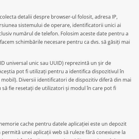
colecta detalii despre browser-ul folosit, adresa IP,
siunea sistemului de operare, identificatorii unici ai
nclusiv numărul de telefon. Folosim aceste date pentru a
ă facem schimbările necesare pentru ca dvs. să găsiți mai
i ID universal unic sau UUID) reprezintă un șir de
știa pot fi utilizați pentru a identifica dispozitivul în
bil). Diversii identificatori de dispozitiv diferă din mai
ă fie resetați de utilizatori și modul în care pot fi
morie cache pentru datele aplicației este un depozit
 permită unei aplicații web să ruleze fără conexiune la