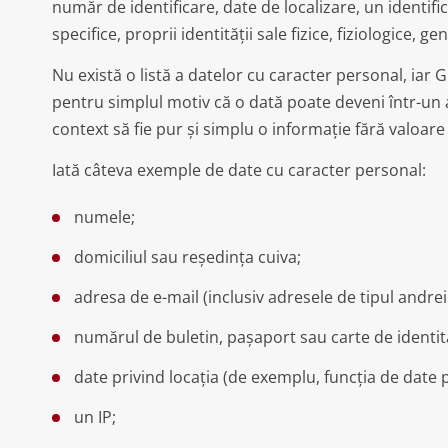
număr de identificare, date de localizare, un identif
specifice, proprii identității sale fizice, fiziologice, 
Nu există o listă a datelor cu caracter personal, iar 
pentru simplul motiv că o dată poate deveni într-un a
context să fie pur și simplu o informație fără valoar
Iată câteva exemple de date cu caracter personal:
numele;
domiciliul sau reședința cuiva;
adresa de e-mail (inclusiv adresele de tipul andr
numărul de buletin, pașaport sau carte de identit
date privind locația (de exemplu, funcția de date p
un IP;