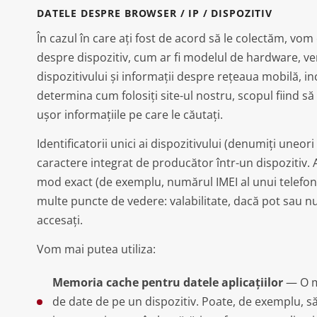
DATELE DESPRE BROWSER / IP / DISPOZITIV
În cazul în care ați fost de acord să le colectăm, vom 
despre dispozitiv, cum ar fi modelul de hardware, ver
dispozitivului și informații despre rețeaua mobilă, i
determina cum folosiți site-ul nostru, scopul fiind s
ușor informațiile pe care le căutați.
Identificatorii unici ai dispozitivului (denumiți uneor
caractere integrat de producător într-un dispozitiv. Ace
mod exact (de exemplu, numărul IMEI al unui telefon mo
multe puncte de vedere: valabilitate, dacă pot sau nu s
accesați.
Vom mai putea utiliza:
Memoria cache pentru datele aplicațiilor
— O me
de date de pe un dispozitiv. Poate, de exemplu, să