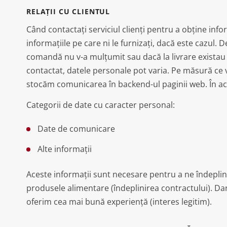
RELAȚII CU CLIENTUL
Când contactați serviciul clienți pentru a obține inf
informațiile pe care ni le furnizați, dacă este cazul.
comandă nu v-a mulțumit sau dacă la livrare existau 
contactat, datele personale pot varia. Pe măsură ce 
stocăm comunicarea în backend-ul paginii web. În ace
Categorii de date cu caracter personal:
Date de comunicare
Alte informații
Aceste informații sunt necesare pentru a ne îndeplini
produsele alimentare (îndeplinirea contractului). Dar
oferim cea mai bună experiență (interes legitim).