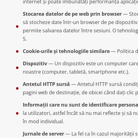
internet și poate îmbunătăți performanța aplicați
Stocarea datelor de pe web prin browser
— Stoc
să stocheze date într-un browser de pe dispozitiv.
permite salvarea datelor între sesiuni. O tehnol
5.
Cookie-urile și tehnologiile similare
— Politica d
Dispozitiv
— Un dispozitiv este un computer care po
noastre (computer, tabletă, smartphone etc.).
Antetul HTTP sursă
— Antetul HTTP sursă condiț
pagini web de destinație, de obicei când dați clic 
Informații care nu sunt de identificare person
la utilizatori, astfel încât să nu mai reflecte și să 
în mod individual.
Jurnale de server
— La fel ca în cazul majorității