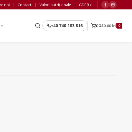
re noi
Contact
Valori nutriționale
GDPR
+40 740 183 816
COS
0,00
lei
R
0