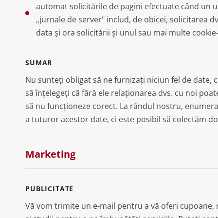
automat solicitările de pagini efectuate când un u
„jurnale de server" includ, de obicei, solicitarea 
data și ora solicitării și unul sau mai multe cookie-
SUMAR
Nu sunteți obligat să ne furnizați niciun fel de date, 
să înțelegeți că fără ele relaționarea dvs. cu noi poate
să nu funcționeze corect. La rândul nostru, enumera
a tuturor acestor date, ci este posibil să colectăm doa
Marketing
PUBLICITATE
Vă vom trimite un e-mail pentru a vă oferi cupoane, 