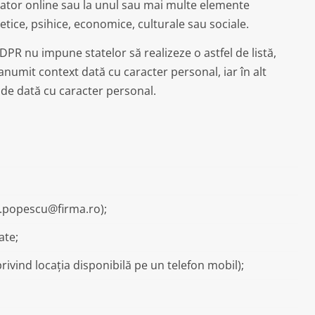
icator online sau la unul sau mai multe elemente
genetice, psihice, economice, culturale sau sociale.
GDPR nu impune statelor să realizeze o astfel de listă,
numit context dată cu caracter personal, iar în alt
e de dată cu caracter personal.
ei.popescu@firma.ro);
ate;
rivind locația disponibilă pe un telefon mobil);