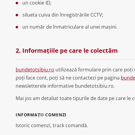
un cookie ID;
silueta cuiva din înregistrările CCTV;
un număr de înmatriculare al unei mașini.
2. Informațiile pe care le colectăm
bundetotsibiu.ro
utilizează formulare prin care poți 
poți face cont, poți să ne contactezi pe pagina
bunde
newsletterele informative bundetotsibiu.ro.
Mai jos am detaliat toate tipurile de date pe care le 
INFORMAȚII COMENZI
Istoric comenzi, track comandă.