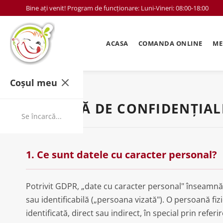
Bine ați venit! Program de funcționare: Luni-Vineri: 08:00-18:00
ACASA
COMANDA ONLINE
ME
Coșul meu
POLITICĂ DE CONFIDENȚIAL
Se încarcă...
1. Ce sunt datele cu caracter personal?
Potrivit GDPR, „date cu caracter personal" înseamnă o
sau identificabilă („persoana vizată"). O persoană fiz
identificată, direct sau indirect, în special prin refe