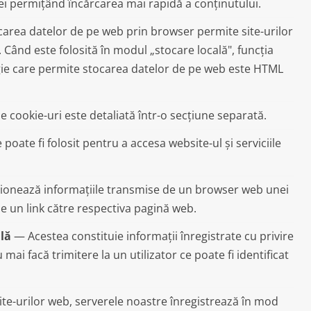
ei permițând încărcarea mai rapidă a conținutului.
area datelor de pe web prin browser permite site-urilor
 Când este folosită în modul „stocare locală", funcția
ogie care permite stocarea datelor de pe web este HTML
e cookie-uri este detaliată într-o secțiune separată.
ate fi folosit pentru a accesa website-ul și serviciile
ionează informațiile transmise de un browser web unei
pe un link către respectiva pagină web.
ală
— Acestea constituie informații înregistrate cu privire
nu mai facă trimitere la un utilizator ce poate fi identificat
 site-urilor web, serverele noastre înregistrează în mod