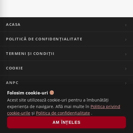
ACASA
POLITICĂ DE CONFIDENȚIALITATE
TERMENI ȘI CONDIȚII
COOKIE
ANPC
Folosim cookie-uri
CONTACT
Acest site utilizează cookie-uri pentru a îmbunătăți
experiența de navigare. Află mai multe în
Politica privind
Ne pare rău, restaurantul este închis în acest
VALORI NUTRIȚIONALE
cookie-urile
și
Politica de confidențialitate
.
moment.
AM ÎNȚELES
Se deschide în: 22m 50s
Copyright 2026©
Bun de Tot
.