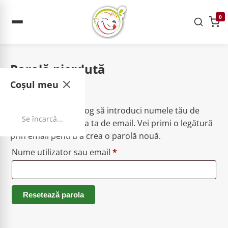
0
Parolă pierdută
Coșul meu
Acasa
Contul meu
Ai uitat parola? Te rog să introduci numele tău de
Se încarcă...
utilizator sau adresa ta de email. Vei primi o legătură
prin email pentru a crea o parolă nouă.
Obligatoriu
Nume utilizator sau email
*
Resetează parola