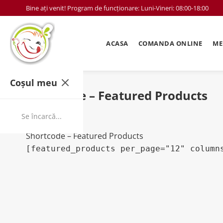
Bine ați venit! Program de funcționare: Luni-Vineri: 08:00-18:00
ACASA
COMANDA ONLINE
ME
Coșul meu
Shortcode – Featured Products
Acasa
Se încarcă...
Shortcodes
Shortcode – Featured Products