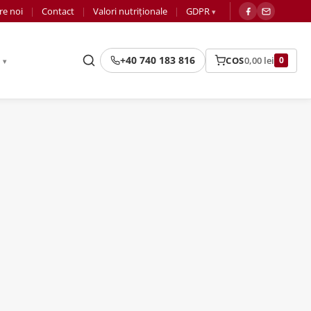
re noi
Contact
Valori nutriționale
GDPR
+40 740 183 816
COS
0,00
lei
R
0