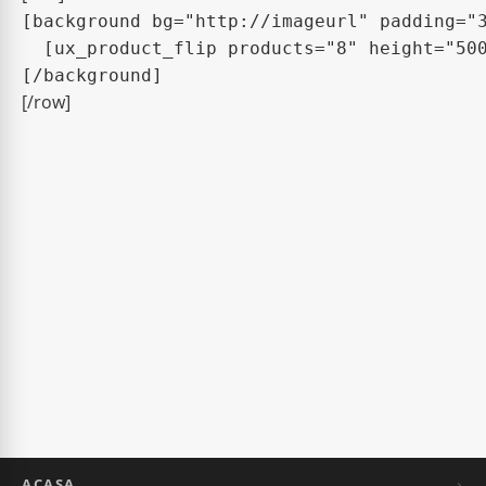
[background bg="http://imageurl" padding="3
  [ux_product_flip products="8" height="500
[/row]
ACASA