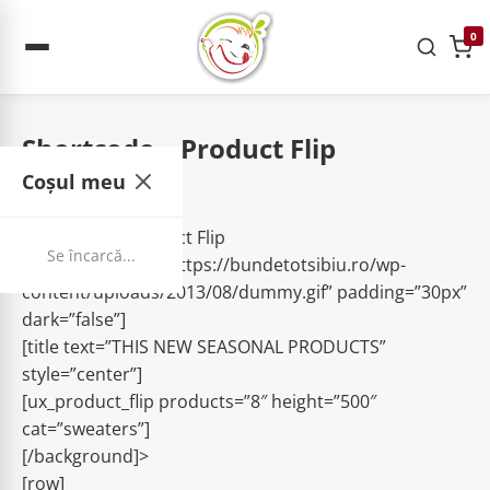
0
Shortcode – Product Flip
Coșul meu
Acasa
Shortcodes
Shortcode – Product Flip
Se încarcă...
[background bg=”https://bundetotsibiu.ro/wp-
content/uploads/2013/08/dummy.gif” padding=”30px”
dark=”false”]
[title text=”THIS NEW SEASONAL PRODUCTS”
style=”center”]
[ux_product_flip products=”8″ height=”500″
cat=”sweaters”]
[/background]>
[row]