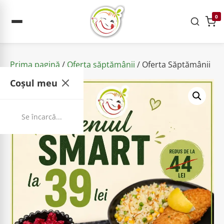
0
Prima pagină
/
Oferta săptămânii
/ Oferta Săptămânii
Coșul meu
Se încarcă...