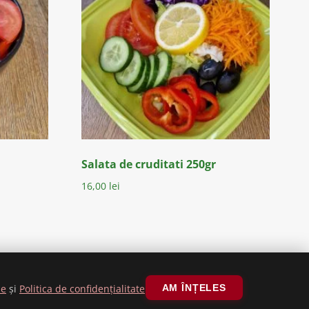
Salata de cruditati 250gr
16,00
lei
ALORI NUTRIȚIONALE
le
și
Politica de confidențialitate
AM ÎNȚELES