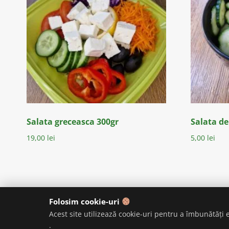
Salata greceasca 300gr
Salata de
19,00
lei
5,00
lei
Folosim cookie-uri
ACASA
POLITICĂ DE C
Acest site utilizează cookie-uri pentru a îmbunătăți
.