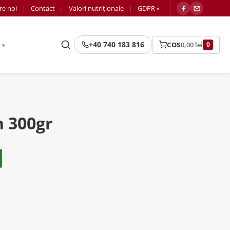
re noi
Contact
Valori nutriționale
GDPR
+40 740 183 816
COS
0,00
lei
R
0
n 300gr