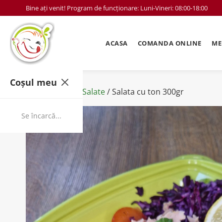
Bine ați venit! Program de funcționare: Luni-Vineri: 08:00-18:00
ACASA
COMANDA ONLINE
ME
Coșul meu
Prima pagină
/
Salate
/ Salata cu ton 300gr
Se încarcă...