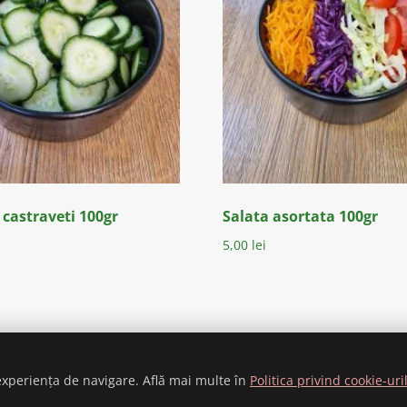
 castraveti 100gr
Salata asortata 100gr
5,00
lei
ONFIDENȚIALITATE
TERMENI ȘI CONDIȚII
COOKIE
ANPC
CONTACT
V
 experiența de navigare. Află mai multe în
Politica privind cookie-uri
Copyright 2026©
Bun de Tot
.