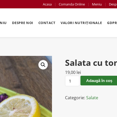
Acasa
Comanda Online
Meniu
Desp
NIU
DESPRE NOI
CONTACT
VALORI NUTRIȚIONALE
GDP
Salata cu to
19,00
lei
Cantitate
Adaugă în coș
Salata
cu
Categorie:
Salate
ton
300gr