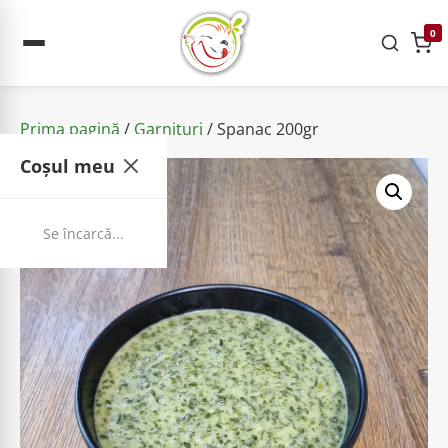
0
Prima pagină
/
Garnituri
/ Spanac 200gr
Coșul meu
Se încarcă...